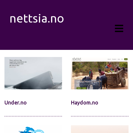
nettsia.no
Under.no
Haydom.no